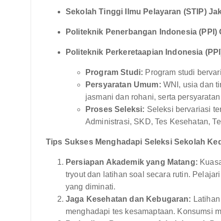
Sekolah Tinggi Ilmu Pelayaran (STIP) Jak
Politeknik Penerbangan Indonesia (PPI)
Politeknik Perkeretaapian Indonesia (PPI
Program Studi:
Program studi bervar
Persyaratan Umum:
WNI, usia dan ti
jasmani dan rohani, serta persyaratan
Proses Seleksi:
Seleksi bervariasi t
Administrasi, SKD, Tes Kesehatan, T
Tips Sukses Menghadapi Seleksi Sekolah Ke
Persiapan Akademik yang Matang:
Kuasai
tryout dan latihan soal secara rutin. Pelaj
yang diminati.
Jaga Kesehatan dan Kebugaran:
Latihan 
menghadapi tes kesamaptaan. Konsumsi mak