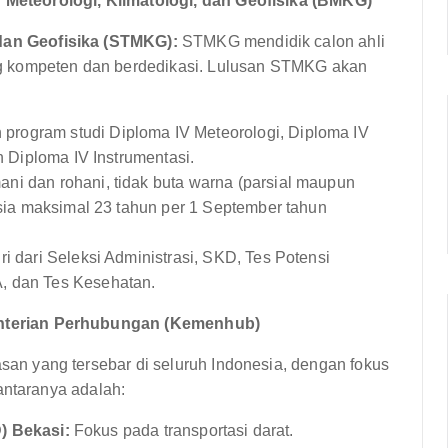
eteorologi, Klimatologi, dan Geofisika (BMKG)
 dan Geofisika (STMKG):
STMKG mendidik calon ahli
ang kompeten dan berdedikasi. Lulusan STMKG akan
ogram studi Diploma IV Meteorologi, Diploma IV
n Diploma IV Instrumentasi.
ni dan rohani, tidak buta warna (parsial maupun
usia maksimal 23 tahun per 1 September tahun
i dari Seleksi Administrasi, SKD, Tes Potensi
, dan Tes Kesehatan.
nterian Perhubungan (Kemenhub)
n yang tersebar di seluruh Indonesia, dengan fokus
antaranya adalah:
) Bekasi:
Fokus pada transportasi darat.