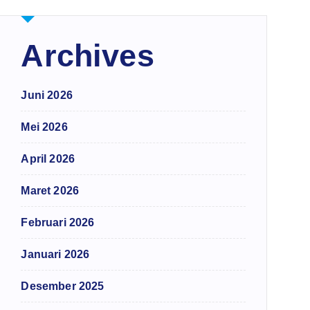
Archives
Juni 2026
Mei 2026
April 2026
Maret 2026
Februari 2026
Januari 2026
Desember 2025