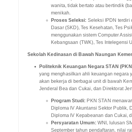
wanita, tidak bertato atau bertindik (
menikah.
Proses Seleksi:
Seleksi IPDN terdiri
Dasar (SKD), Tes Kesehatan, Tes Ps
menggunakan sistem Computer Assist
Kebangsaan (TWK), Tes Intelegensi Um
Sekolah Kedinasan di Bawah Naungan Keme
Politeknik Keuangan Negara STAN (PKN
yang menghasilkan ahli keuangan negara 
akan bekerja di berbagai unit di bawah Keme
Jenderal Bea dan Cukai, dan Direktorat J
Program Studi:
PKN STAN menawarkan
Diploma IV Akuntansi Sektor Publik, 
Diploma IV Kepabeanan dan Cukai, d
Persyaratan Umum:
WNI, lulusan SM
September tahun pendaftaran, nilai rat