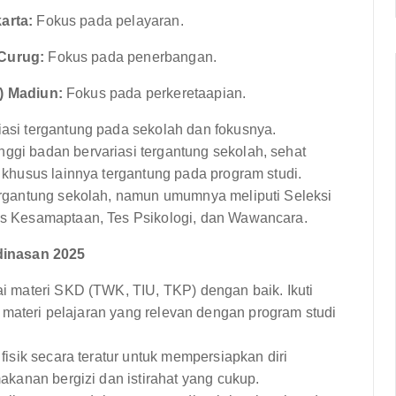
arta:
Fokus pada pelayaran.
 Curug:
Fokus pada penerbangan.
) Madiun:
Fokus pada perkeretaapian.
iasi tergantung pada sekolah dan fokusnya.
nggi badan bervariasi tergantung sekolah, sehat
 khusus lainnya tergantung pada program studi.
ergantung sekolah, namun umumnya meliputi Seleksi
es Kesamaptaan, Tes Psikologi, dan Wawancara.
dinasan 2025
 materi SKD (TWK, TIU, TKP) dengan baik. Ikuti
ari materi pelajaran yang relevan dengan program studi
fisik secara teratur untuk mempersiapkan diri
anan bergizi dan istirahat yang cukup.