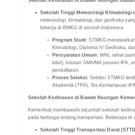
Sekolah Kedinasan di Bawah Naungan Badan M
Sekolah Tinggi Meteorologi Klimatologi
meteorologi, klimatologi, dan geofisika y
bekerja di BMKG di seluruh Indonesia.
Program Studi:
STMKG menawarkan pr
Klimatologi, Diploma IV Geofisika, da
Persyaratan Umum:
WNI, sehat jasma
total), lulusan SMA/MA jurusan IPA, 
pendaftaran.
Proses Seleksi:
Seleksi STMKG terdir
Akademik (TPA), Tes Kemampuan IPA
Sekolah Kedinasan di Bawah Naungan Keme
Kemenhub membawahi sejumlah sekolah kedinasa
pada berbagai bidang transportasi. Beberapa di 
Sekolah Tinggi Transportasi Darat (STTD