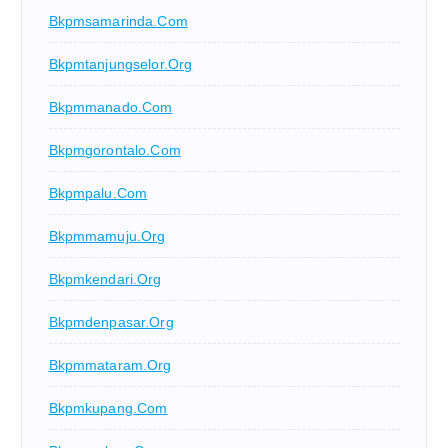
Bkpmsamarinda.com
Bkpmtanjungselor.org
Bkpmmanado.com
Bkpmgorontalo.com
Bkpmpalu.com
Bkpmmamuju.org
Bkpmkendari.org
Bkpmdenpasar.org
Bkpmmataram.org
Bkpmkupang.com