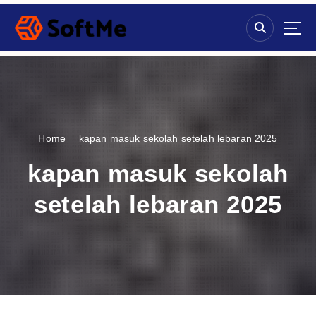
S
k
i
p
t
o
c
o
n
Home
kapan masuk sekolah setelah lebaran 2025
t
e
kapan masuk sekolah
n
t
setelah lebaran 2025