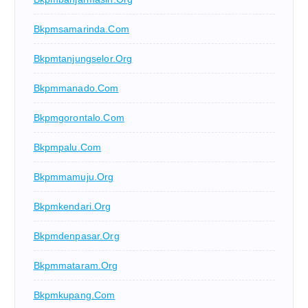
Bkpmsamarinda.com
Bkpmtanjungselor.org
Bkpmmanado.com
Bkpmgorontalo.com
Bkpmpalu.com
Bkpmmamuju.org
Bkpmkendari.org
Bkpmdenpasar.org
Bkpmmataram.org
Bkpmkupang.com