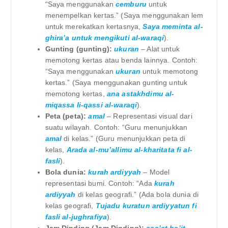
“Saya menggunakan
cemburu
untuk
menempelkan kertas.” (Saya menggunakan lem
untuk merekatkan kertasnya,
Saya meminta al-
ghira’a untuk mengikuti al-waraqi
).
Gunting (gunting):
ukuran
– Alat untuk
memotong kertas atau benda lainnya. Contoh:
“Saya menggunakan
ukuran
untuk memotong
kertas.” (Saya menggunakan gunting untuk
memotong kertas,
ana astakhdimu al-
miqassa li-qassi al-waraqi
).
Peta (peta):
amal
– Representasi visual dari
suatu wilayah. Contoh: “Guru menunjukkan
amal
di kelas.” (Guru menunjukkan peta di
kelas,
Arada al-mu’allimu al-kharitata fi al-
fasli
).
Bola dunia:
kurah ardiyyah
– Model
representasi bumi. Contoh: “Ada
kurah
ardiyyah
di kelas geografi.” (Ada bola dunia di
kelas geografi,
Tujadu kuratun ardiyyatun fi
fasli al-jughrafiya
).
Jam Dinding (Jam Dinding):
saa’at ha’it
–