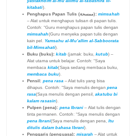
yastakhdim al-mu’allimu al-tabashira lil-
kitabati
).
Penghapus Papan Tulis (ممسحة):
mimsahah
– Alat untuk menghapus tulisan di papan tulis.
Contoh: “Guru menghapus papan tulis dengan
mimsahah
(Guru menyeka papan tulis dengan
kain pel.
Yamsahu al-Mu’allim al-Sabboorata
bil-Mimsahati
).
Buku (buku):
kitab
(jamak: buku,
kutub
) –
Alat utama untuk belajar. Contoh: “Saya
membaca
kitab
(Saya sedang membaca buku,
membaca buku
).
Pensil:
pena rasa
– Alat tulis yang bisa
dihapus. Contoh: “Saya menulis dengan
pena
rasa
(Saya menulis dengan pensil,
akatubu bi
kalam rasasin
).
Pulpen (pena):
pena Ibrani
– Alat tulis dengan
tinta permanen. Contoh: “Saya menulis dengan
pena Ibrani
(Saya menulis dengan pena,
Itu
ditulis dalam bahasa Ibrani
).
Penggaris (penguasa):
misarah
– Alat untuk