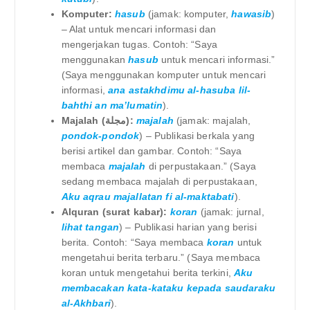
Komputer:
hasub
(jamak: komputer,
hawasib
)
– Alat untuk mencari informasi dan
mengerjakan tugas. Contoh: “Saya
menggunakan
hasub
untuk mencari informasi.”
(Saya menggunakan komputer untuk mencari
informasi,
ana astakhdimu al-hasuba lil-
bahthi an ma’lumatin
).
Majalah (مجلة):
majalah
(jamak: majalah,
pondok-pondok
) – Publikasi berkala yang
berisi artikel dan gambar. Contoh: “Saya
membaca
majalah
di perpustakaan.” (Saya
sedang membaca majalah di perpustakaan,
Aku aqrau majallatan fi al-maktabati
).
Alquran (surat kabar):
koran
(jamak: jurnal,
lihat tangan
) – Publikasi harian yang berisi
berita. Contoh: “Saya membaca
koran
untuk
mengetahui berita terbaru.” (Saya membaca
koran untuk mengetahui berita terkini,
Aku
membacakan kata-kataku kepada saudaraku
al-Akhbari
).