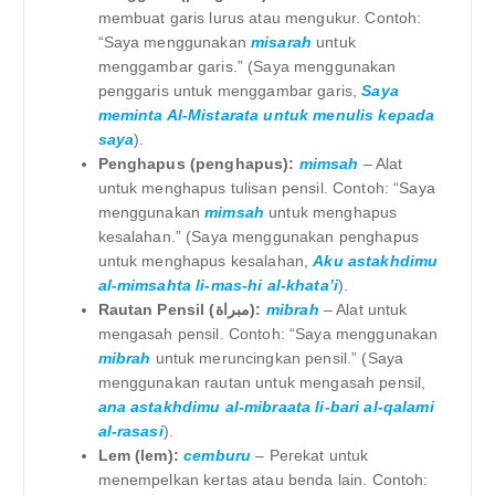
membuat garis lurus atau mengukur. Contoh:
“Saya menggunakan
misarah
untuk
menggambar garis.” (Saya menggunakan
penggaris untuk menggambar garis,
Saya
meminta Al-Mistarata untuk menulis kepada
saya
).
Penghapus (penghapus):
mimsah
– Alat
untuk menghapus tulisan pensil. Contoh: “Saya
menggunakan
mimsah
untuk menghapus
kesalahan.” (Saya menggunakan penghapus
untuk menghapus kesalahan,
Aku astakhdimu
al-mimsahta li-mas-hi al-khata’i
).
Rautan Pensil (مبراة):
mibrah
– Alat untuk
mengasah pensil. Contoh: “Saya menggunakan
mibrah
untuk meruncingkan pensil.” (Saya
menggunakan rautan untuk mengasah pensil,
ana astakhdimu al-mibraata li-bari al-qalami
al-rasasi
).
Lem (lem):
cemburu
– Perekat untuk
menempelkan kertas atau benda lain. Contoh: