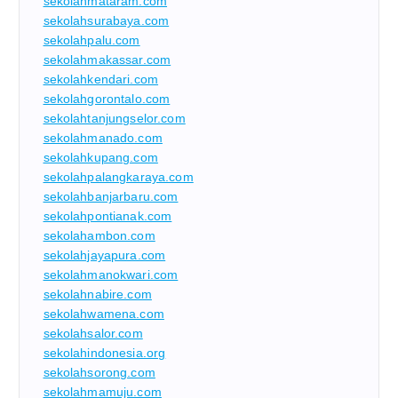
sekolahmataram.com
sekolahsurabaya.com
sekolahpalu.com
sekolahmakassar.com
sekolahkendari.com
sekolahgorontalo.com
sekolahtanjungselor.com
sekolahmanado.com
sekolahkupang.com
sekolahpalangkaraya.com
sekolahbanjarbaru.com
sekolahpontianak.com
sekolahambon.com
sekolahjayapura.com
sekolahmanokwari.com
sekolahnabire.com
sekolahwamena.com
sekolahsalor.com
sekolahindonesia.org
sekolahsorong.com
sekolahmamuju.com