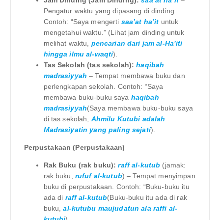
Pengatur waktu yang dipasang di dinding.
Contoh: “Saya mengerti
saa’at ha’it
untuk
mengetahui waktu.” (Lihat jam dinding untuk
melihat waktu,
pencarian dari jam al-Ha’iti
hingga ilmu al-waqti
).
Tas Sekolah (tas sekolah):
haqibah
madrasiyyah
– Tempat membawa buku dan
perlengkapan sekolah. Contoh: “Saya
membawa buku-buku saya
haqibah
madrasiyyah
(Saya membawa buku-buku saya
di tas sekolah,
Ahmilu Kutubi adalah
Madrasiyatin yang paling sejati
).
Perpustakaan (Perpustakaan)
Rak Buku (rak buku):
raff al-kutub
(jamak:
rak buku,
rufuf al-kutub
) – Tempat menyimpan
buku di perpustakaan. Contoh: “Buku-buku itu
ada di
raff al-kutub
(Buku-buku itu ada di rak
buku,
al-kutubu maujudatun ala raffi al-
kutubi
).