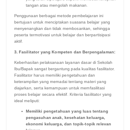
tangan atau mengolah makanan.
Penggunaan berbagai metode pembelajaran ini
bertujuan untuk menciptakan suasana belajar yang
menyenangkan dan tidak membosankan, sehingga
peserta termotivasi untuk belajar dan berpartisipasi
aktif.
3. Fasilitator yang Kompeten dan Berpengalaman:
Keberhasilan pelaksanaan layanan dasar di Sekolah
Ibu/Bapak sangat bergantung pada kualitas fasilitator.
Fasilitator harus memiliki pengetahuan dan
keterampilan yang memadai tentang materi yang
diajarkan, serta kemampuan untuk memfasilitasi
proses belajar secara efektif. Kriteria fasilitator yang
ideal meliputi:
Memiliki pengetahuan yang luas tentang
pengasuhan anak, kesehatan keluarga,
ekonomi keluarga, dan topik-topik relevan