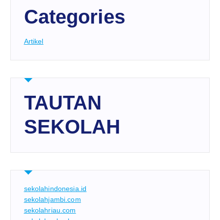
Categories
Artikel
TAUTAN
SEKOLAH
sekolahindonesia.id
sekolahjambi.com
sekolahriau.com