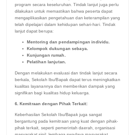
program secara keseluruhan. Tindak lanjut juga perlu
dilakukan untuk memastikan bahwa peserta dapat
mengaplikasikan pengetahuan dan keterampilan yang
telah dipelajari dalam kehidupan sehari-hari. Tindak
lanjut dapat berupa:
Mentoring dan pendampingan individu.
Kelompok dukungan sebaya.
Kunjungan rumah.
Pelatihan lanjutan.
Dengan melakukan evaluasi dan tindak lanjut secara
berkala, Sekolah Ibu/Bapak dapat terus meningkatkan
kualitas layanannya dan memberikan dampak yang
signifikan bagi kualitas hidup keluarga.
6. Kemitraan dengan Pihak Terkait:
Keberhasilan Sekolah Ibu/Bapak juga sangat
bergantung pada kemitraan yang kuat dengan pihak-
pihak terkait, seperti pemerintah daerah, organisasi
masyarakat sipil, lembaga swadaya masyarakat,