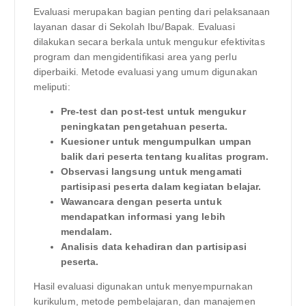
Evaluasi merupakan bagian penting dari pelaksanaan
layanan dasar di Sekolah Ibu/Bapak. Evaluasi
dilakukan secara berkala untuk mengukur efektivitas
program dan mengidentifikasi area yang perlu
diperbaiki. Metode evaluasi yang umum digunakan
meliputi:
Pre-test dan post-test untuk mengukur
peningkatan pengetahuan peserta.
Kuesioner untuk mengumpulkan umpan
balik dari peserta tentang kualitas program.
Observasi langsung untuk mengamati
partisipasi peserta dalam kegiatan belajar.
Wawancara dengan peserta untuk
mendapatkan informasi yang lebih
mendalam.
Analisis data kehadiran dan partisipasi
peserta.
Hasil evaluasi digunakan untuk menyempurnakan
kurikulum, metode pembelajaran, dan manajemen