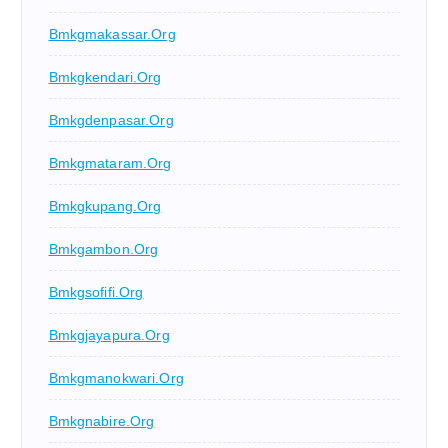
Bmkgmakassar.org
Bmkgkendari.org
Bmkgdenpasar.org
Bmkgmataram.org
Bmkgkupang.org
Bmkgambon.org
Bmkgsofifi.org
Bmkgjayapura.org
Bmkgmanokwari.org
Bmkgnabire.org