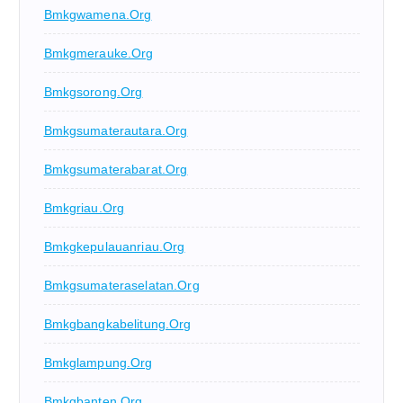
Bmkgwamena.org
Bmkgmerauke.org
Bmkgsorong.org
Bmkgsumaterautara.org
Bmkgsumaterabarat.org
Bmkgriau.org
Bmkgkepulauanriau.org
Bmkgsumateraselatan.org
Bmkgbangkabelitung.org
Bmkglampung.org
Bmkgbanten.org