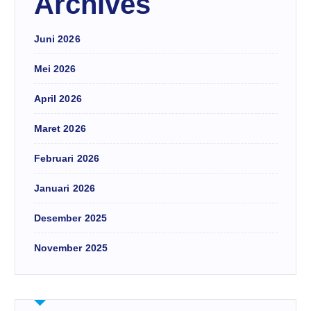
Archives
Juni 2026
Mei 2026
April 2026
Maret 2026
Februari 2026
Januari 2026
Desember 2025
November 2025