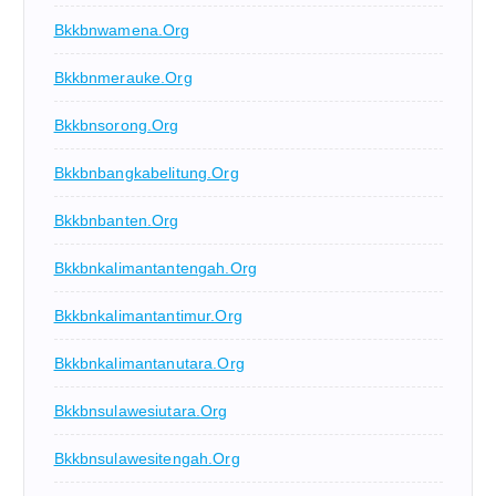
Bkkbnwamena.org
Bkkbnmerauke.org
Bkkbnsorong.org
Bkkbnbangkabelitung.org
Bkkbnbanten.org
Bkkbnkalimantantengah.org
Bkkbnkalimantantimur.org
Bkkbnkalimantanutara.org
Bkkbnsulawesiutara.org
Bkkbnsulawesitengah.org