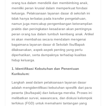
orang tua dalam mendidik dan membimbing anak,
memiliki peran krusial dalam memperkuat fondasi
keluarga. Pelaksanaan layanan dasar di sekolah ini
tidak hanya terbatas pada transfer pengetahuan,
namun juga mencakup pengembangan keterampilan
praktis dan peningkatan kesadaran akan pentingnya
peran orang tua dalam tumbuh kembang anak. Artikel
ini akan membahas secara mendalam mengenai
bagaimana layanan dasar di Sekolah Ibu/Bapak
dilaksanakan, aspek-aspek penting yang perlu
diperhatikan, serta dampaknya terhadap kualitas
hidup keluarga.
1. Identifikasi Kebutuhan dan Penentuan
Kurikulum:
Langkah awal dalam pelaksanaan layanan dasar
adalah mengidentifikasi kebutuhan spesifik dari para
peserta (ibu/bapak) dan keluarga mereka. Proses ini
melibatkan survei, wawancara, dan diskusi kelompok
terfokus (FGD) untuk memahami tantangan yang