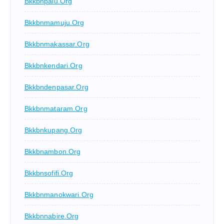
Bkkbnpalu.org
Bkkbnmamuju.org
Bkkbnmakassar.org
Bkkbnkendari.org
Bkkbndenpasar.org
Bkkbnmataram.org
Bkkbnkupang.org
Bkkbnambon.org
Bkkbnsofifi.org
Bkkbnmanokwari.org
Bkkbnnabire.org