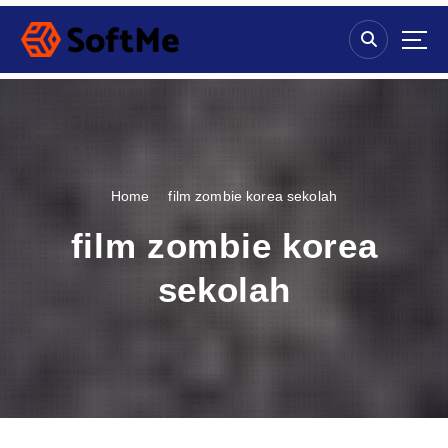
S
k
i
p
t
o
c
o
n
Home
film zombie korea sekolah
t
e
film zombie korea
n
t
sekolah