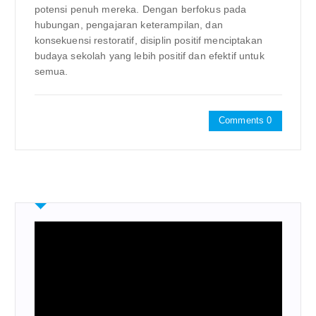
potensi penuh mereka. Dengan berfokus pada
hubungan, pengajaran keterampilan, dan
konsekuensi restoratif, disiplin positif menciptakan
budaya sekolah yang lebih positif dan efektif untuk
semua.
Comments 0