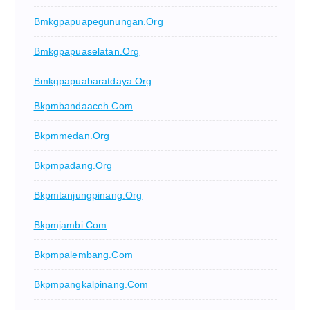
Bmkgpapuapegunungan.org
Bmkgpapuaselatan.org
Bmkgpapuabaratdaya.org
Bkpmbandaaceh.com
Bkpmmedan.org
Bkpmpadang.org
Bkpmtanjungpinang.org
Bkpmjambi.com
Bkpmpalembang.com
Bkpmpangkalpinang.com