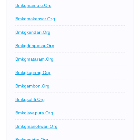
Bmkgmamuju.org
Bmkgmakassar.org
Bmkgkendari.org
Bmkgdenpasar.org
Bmkgmataram.org
Bmkgkupang.org
Bmkgambon.org
Bmkgsofifi.org
Bmkgjayapura.org
Bmkgmanokwari.org
Bmkgnabire.org