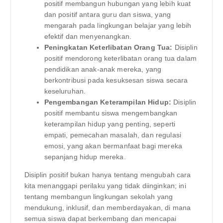
positif membangun hubungan yang lebih kuat
dan positif antara guru dan siswa, yang
mengarah pada lingkungan belajar yang lebih
efektif dan menyenangkan.
Peningkatan Keterlibatan Orang Tua:
Disiplin
positif mendorong keterlibatan orang tua dalam
pendidikan anak-anak mereka, yang
berkontribusi pada kesuksesan siswa secara
keseluruhan.
Pengembangan Keterampilan Hidup:
Disiplin
positif membantu siswa mengembangkan
keterampilan hidup yang penting, seperti
empati, pemecahan masalah, dan regulasi
emosi, yang akan bermanfaat bagi mereka
sepanjang hidup mereka.
Disiplin positif bukan hanya tentang mengubah cara
kita menanggapi perilaku yang tidak diinginkan; ini
tentang membangun lingkungan sekolah yang
mendukung, inklusif, dan memberdayakan, di mana
semua siswa dapat berkembang dan mencapai