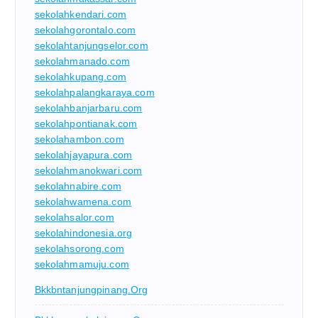
sekolahkendari.com
sekolahgorontalo.com
sekolahtanjungselor.com
sekolahmanado.com
sekolahkupang.com
sekolahpalangkaraya.com
sekolahbanjarbaru.com
sekolahpontianak.com
sekolahambon.com
sekolahjayapura.com
sekolahmanokwari.com
sekolahnabire.com
sekolahwamena.com
sekolahsalor.com
sekolahindonesia.org
sekolahsorong.com
sekolahmamuju.com
Bkkbntanjungpinang.org