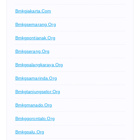
Bmkgjakarta.com
Bmkgsemarang.org
Bmkgpontianak.org
Bmkgserang.org
Bmkgpalangkaraya.org
Bmkgsamarinda.org
Bmkgtanjungselor.org
Bmkgmanado.org
Bmkggorontalo.org
Bmkgpalu.org