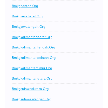
Bmkgbanten.org
Bmkgjawabarat.org
Bmkgjawatengah.org
Bmkgkalimantanbarat.org
Bmkgkalimantantengah.org
Bmkgkalimantanselatan.org
Bmkgkalimantantimur.org
Bmkgkalimantanutara.org
Bmkgsulawesiutara.org
Bmkgsulawesitengah.org