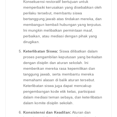
Konsekuensi restoratif bertujuan untuk
memperbaiki kerusakan yang disebabkan oleh
perilaku tersebut, membantu siswa
bertanggung jawab atas tindakan mereka, dan
membangun kembali hubungan yang terputus.
Ini mungkin melibatkan permintaan maaf,
perbaikan, atau mediasi dengan pihak yang
dirugikan.
Keterlibatan Siswa:
Siswa dilibatkan dalam
proses pengambilan keputusan yang berkaitan
dengan disiplin dan aturan sekolah. Ini
memberikan mereka rasa kepemilikan dan
tanggung jawab, serta membantu mereka
memahami alasan di balik aturan tersebut.
Keterlibatan siswa juga dapat mencakup
pengembangan kode etik kelas, partisipasi
dalam mediasi teman sebaya, dan keterlibatan
dalam komite disiplin sekolah.
Konsistensi dan Keadilan:
Aturan dan