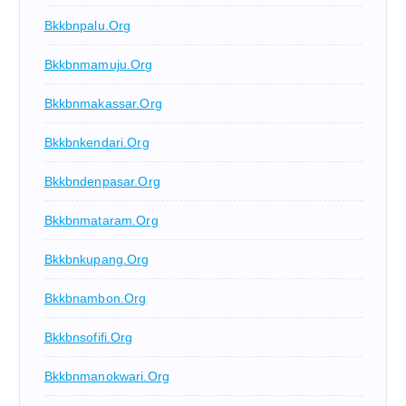
Bkkbnpalu.org
Bkkbnmamuju.org
Bkkbnmakassar.org
Bkkbnkendari.org
Bkkbndenpasar.org
Bkkbnmataram.org
Bkkbnkupang.org
Bkkbnambon.org
Bkkbnsofifi.org
Bkkbnmanokwari.org