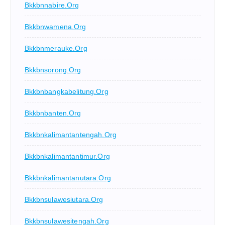
Bkkbnnabire.org
Bkkbnwamena.org
Bkkbnmerauke.org
Bkkbnsorong.org
Bkkbnbangkabelitung.org
Bkkbnbanten.org
Bkkbnkalimantantengah.org
Bkkbnkalimantantimur.org
Bkkbnkalimantanutara.org
Bkkbnsulawesiutara.org
Bkkbnsulawesitengah.org