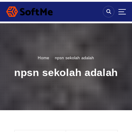
S
k
i
p
t
o
c
o
n
Home
npsn sekolah adalah
t
e
npsn sekolah adalah
n
t