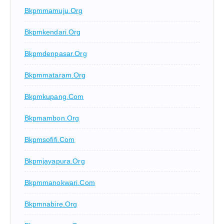
Bkpmmamuju.org
Bkpmkendari.org
Bkpmdenpasar.org
Bkpmmataram.org
Bkpmkupang.com
Bkpmambon.org
Bkpmsofifi.com
Bkpmjayapura.org
Bkpmmanokwari.com
Bkpmnabire.org