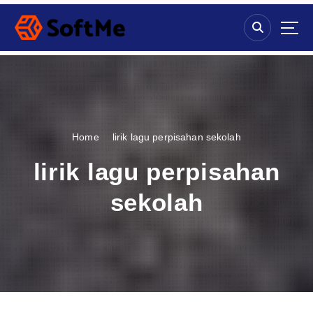
S
k
i
p
t
o
c
o
n
Home
lirik lagu perpisahan sekolah
t
e
lirik lagu perpisahan
n
t
sekolah