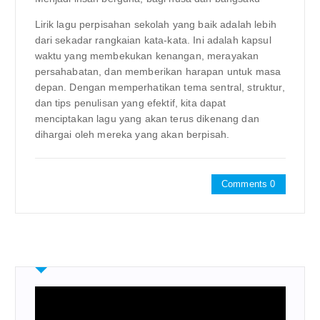
Lirik lagu perpisahan sekolah yang baik adalah lebih
dari sekadar rangkaian kata-kata. Ini adalah kapsul
waktu yang membekukan kenangan, merayakan
persahabatan, dan memberikan harapan untuk masa
depan. Dengan memperhatikan tema sentral, struktur,
dan tips penulisan yang efektif, kita dapat
menciptakan lagu yang akan terus dikenang dan
dihargai oleh mereka yang akan berpisah.
Comments 0