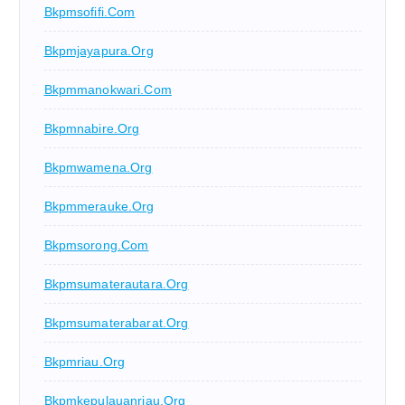
Bkpmsofifi.com
Bkpmjayapura.org
Bkpmmanokwari.com
Bkpmnabire.org
Bkpmwamena.org
Bkpmmerauke.org
Bkpmsorong.com
Bkpmsumaterautara.org
Bkpmsumaterabarat.org
Bkpmriau.org
Bkpmkepulauanriau.org