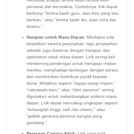
membuat ucapan terima kasih terasa lebih
personal dan bermakna. Contohnya, lirik dapat
berbunyi “terima kasih guru, atas ilmu yang kau
berikan,” atau “terima kasih ibu, atas cinta dan
doamu.”
Harapan untuk Masa Depan:
Meskipun ada
kesedihan karena perpisahan, lagu perpisahan
sekolah juga diwarnai dengan harapan dan
optimisme untuk masa depan. Lirik sering kali
mendorong pendengar untuk mengejar impian
mereka, menghadapi tantangan dengan berani,
dan memberikan kontribusi positif kepada
dunia. Metafora seperti “sayap-sayap impian,”
“cakrawala baru,” atau “obor penerus” sering
digunakan untuk melambangkan potensi masa
depan. Lirik dapat mencakup ungkapan seperti
“terbanglah tinggi, raih cita-citamu,” atau
“jadilah generasi penerus bangsa yang
gemilang.”
Perasaan Campur Aduk:
Lirik yang baik