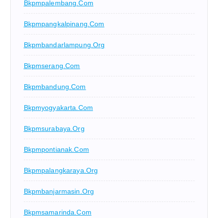
Bkpmpalembang.com
Bkpmpangkalpinang.com
Bkpmbandarlampung.org
Bkpmserang.com
Bkpmbandung.com
Bkpmyogyakarta.com
Bkpmsurabaya.org
Bkpmpontianak.com
Bkpmpalangkaraya.org
Bkpmbanjarmasin.org
Bkpmsamarinda.com