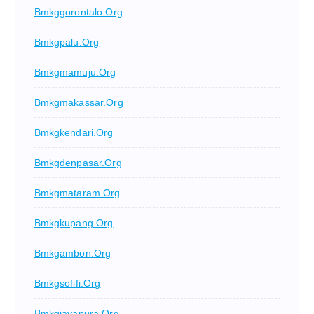
Bmkggorontalo.org
Bmkgpalu.org
Bmkgmamuju.org
Bmkgmakassar.org
Bmkgkendari.org
Bmkgdenpasar.org
Bmkgmataram.org
Bmkgkupang.org
Bmkgambon.org
Bmkgsofifi.org
Bmkgjayapura.org