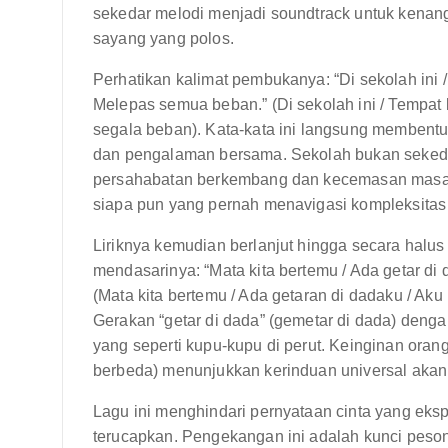
sekedar melodi menjadi soundtrack untuk kenang
sayang yang polos.
Perhatikan kalimat pembukanya: “Di sekolah ini /
Melepas semua beban.” (Di sekolah ini / Tempat 
segala beban). Kata-kata ini langsung memben
dan pengalaman bersama. Sekolah bukan sekedar
persahabatan berkembang dan kecemasan masa m
siapa pun yang pernah menavigasi kompleksitas
Liriknya kemudian berlanjut hingga secara halu
mendasarinya: “Mata kita bertemu / Ada getar di 
(Mata kita bertemu / Ada getaran di dadaku / Ak
Gerakan “getar di dada” (gemetar di dada) den
yang seperti kupu-kupu di perut. Keinginan ora
berbeda) menunjukkan kerinduan universal akan 
Lagu ini menghindari pernyataan cinta yang ekspl
terucapkan. Pengekangan ini adalah kunci peson