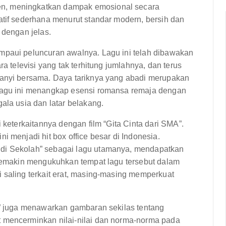
n, meningkatkan dampak emosional secara
atif sederhana menurut standar modern, bersih dan
 dengan jelas.
mpaui peluncuran awalnya. Lagu ini telah dibawakan
ra televisi yang tak terhitung jumlahnya, dan terus
yanyi bersama. Daya tariknya yang abadi merupakan
 Lagu ini menangkap esensi romansa remaja dengan
ala usia dan latar belakang.
i keterkaitannya dengan film “Gita Cinta dari SMA”.
i menjadi hit box office besar di Indonesia.
 di Sekolah” sebagai lagu utamanya, mendapatkan
g semakin mengukuhkan tempat lagu tersebut dalam
 saling terkait erat, masing-masing memperkuat
ah” juga menawarkan gambaran sekilas tentang
t mencerminkan nilai-nilai dan norma-norma pada