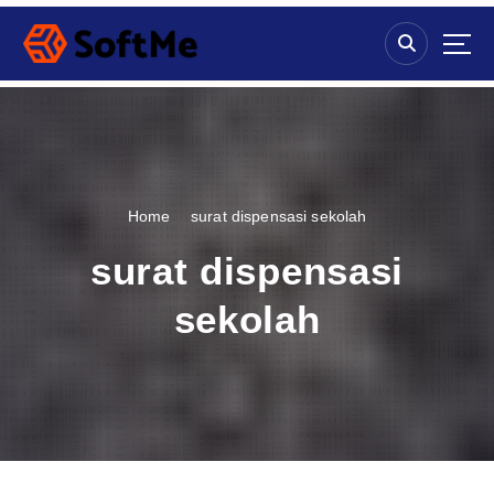
S
k
i
p
t
o
c
o
n
Home
surat dispensasi sekolah
t
e
surat dispensasi
n
t
sekolah