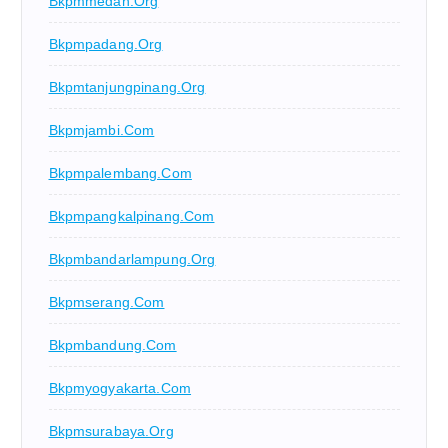
Bkpmmedan.org
Bkpmpadang.org
Bkpmtanjungpinang.org
Bkpmjambi.com
Bkpmpalembang.com
Bkpmpangkalpinang.com
Bkpmbandarlampung.org
Bkpmserang.com
Bkpmbandung.com
Bkpmyogyakarta.com
Bkpmsurabaya.org