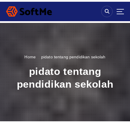
S
k
i
p
t
o
c
o
n
Home
pidato tentang pendidikan sekolah
t
e
pidato tentang
n
t
pendidikan sekolah