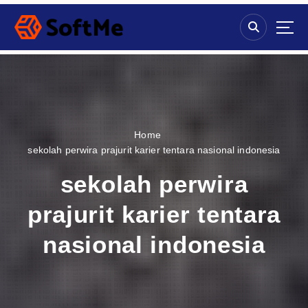
S
k
i
p
t
o
c
o
n
Home
t
sekolah perwira prajurit karier tentara nasional indonesia
e
n
sekolah perwira
t
prajurit karier tentara
nasional indonesia