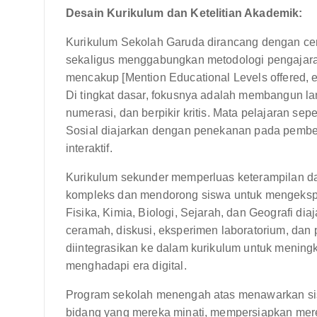
Desain Kurikulum dan Ketelitian Akademik:
Kurikulum Sekolah Garuda dirancang dengan ce
sekaligus menggabungkan metodologi pengajara
mencakup [Mention Educational Levels offered, e.
Di tingkat dasar, fokusnya adalah membangun l
numerasi, dan berpikir kritis. Mata pelajaran se
Sosial diajarkan dengan penekanan pada pembel
interaktif.
Kurikulum sekunder memperluas keterampilan da
kompleks dan mendorong siswa untuk mengeksplo
Fisika, Kimia, Biologi, Sejarah, dan Geografi d
ceramah, diskusi, eksperimen laboratorium, dan
diintegrasikan ke dalam kurikulum untuk menin
menghadapi era digital.
Program sekolah menengah atas menawarkan sis
bidang yang mereka minati, mempersiapkan merek