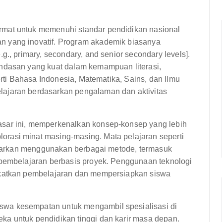
rmat untuk memenuhi standar pendidikan nasional
n yang inovatif. Program akademik biasanya
g., primary, secondary, and senior secondary levels].
andasan yang kuat dalam kemampuan literasi,
perti Bahasa Indonesia, Matematika, Sains, dan Ilmu
ajaran berdasarkan pengalaman dan aktivitas
sar ini, memperkenalkan konsep-konsep yang lebih
rasi minat masing-masing. Mata pelajaran seperti
iajarkan menggunakan berbagai metode, termasuk
 pembelajaran berbasis proyek. Penggunaan teknologi
gkatkan pembelajaran dan mempersiapkan siswa
wa kesempatan untuk mengambil spesialisasi di
a untuk pendidikan tinggi dan karir masa depan.