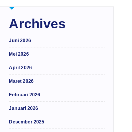
Archives
Juni 2026
Mei 2026
April 2026
Maret 2026
Februari 2026
Januari 2026
Desember 2025