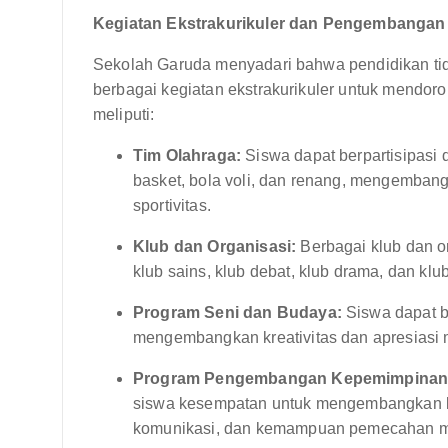
Kegiatan Ekstrakurikuler dan Pengembangan H
Sekolah Garuda menyadari bahwa pendidikan ti
berbagai kegiatan ekstrakurikuler untuk mendor
meliputi:
Tim Olahraga:
Siswa dapat berpartisipasi d
basket, bola voli, dan renang, mengembangk
sportivitas.
Klub dan Organisasi:
Berbagai klub dan o
klub sains, klub debat, klub drama, dan kl
Program Seni dan Budaya:
Siswa dapat be
mengembangkan kreativitas dan apresiasi 
Program Pengembangan Kepemimpinan
siswa kesempatan untuk mengembangkan k
komunikasi, dan kemampuan pemecahan m