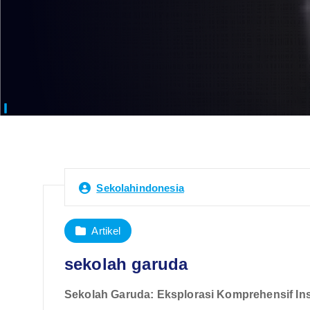
Sekolahindonesia
Artikel
sekolah garuda
Sekolah Garuda: Eksplorasi Komprehensif Ins