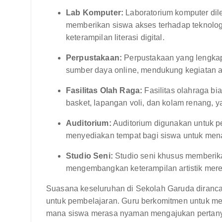
Lab Komputer:
Laboratorium komputer dile
memberikan siswa akses terhadap teknolog
keterampilan literasi digital.
Perpustakaan:
Perpustakaan yang lengkap
sumber daya online, mendukung kegiatan
Fasilitas Olah Raga:
Fasilitas olahraga b
basket, lapangan voli, dan kolam renang, y
Auditorium:
Auditorium digunakan untuk pe
menyediakan tempat bagi siswa untuk men
Studio Seni:
Studio seni khusus memberika
mengembangkan keterampilan artistik mere
Suasana keseluruhan di Sekolah Garuda diranc
untuk pembelajaran. Guru berkomitmen untuk menc
mana siswa merasa nyaman mengajukan pertany