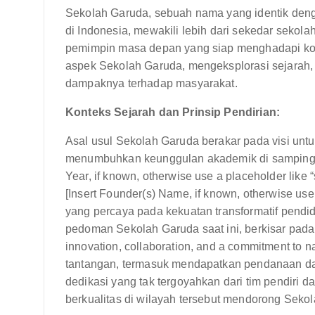
Sekolah Garuda, sebuah nama yang identik deng
di Indonesia, mewakili lebih dari sekedar seko
pemimpin masa depan yang siap menghadapi komp
aspek Sekolah Garuda, mengeksplorasi sejarah, ku
dampaknya terhadap masyarakat.
Konteks Sejarah dan Prinsip Pendirian:
Asal usul Sekolah Garuda berakar pada visi un
menumbuhkan keunggulan akademik di samping p
Year, if known, otherwise use a placeholder like 
[Insert Founder(s) Name, if known, otherwise use 
yang percaya pada kekuatan transformatif pendidi
pedoman Sekolah Garuda saat ini, berkisar pada hal
innovation, collaboration, and a commitment to n
tantangan, termasuk mendapatkan pendanaan d
dedikasi yang tak tergoyahkan dari tim pendiri
berkualitas di wilayah tersebut mendorong Seko