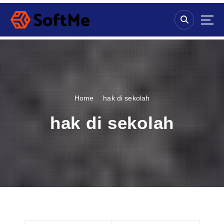
S
k
i
p
t
o
c
o
n
Home
hak di sekolah
t
e
hak di sekolah
n
t