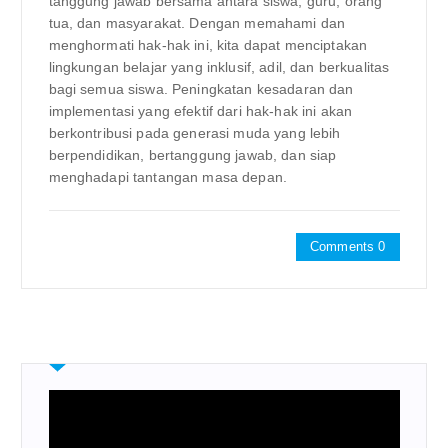
tanggung jawab bersama antara siswa, guru, orang
tua, dan masyarakat. Dengan memahami dan
menghormati hak-hak ini, kita dapat menciptakan
lingkungan belajar yang inklusif, adil, dan berkualitas
bagi semua siswa. Peningkatan kesadaran dan
implementasi yang efektif dari hak-hak ini akan
berkontribusi pada generasi muda yang lebih
berpendidikan, bertanggung jawab, dan siap
menghadapi tantangan masa depan.
Comments 0