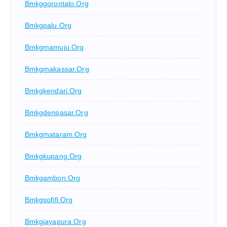
Bmkggorontalo.org
Bmkgpalu.org
Bmkgmamuju.org
Bmkgmakassar.org
Bmkgkendari.org
Bmkgdenpasar.org
Bmkgmataram.org
Bmkgkupang.org
Bmkgambon.org
Bmkgsofifi.org
Bmkgjayapura.org