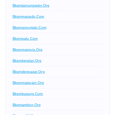
Bkpmtanjungselor.org
Bkpmmanado.com
Bkpmgorontalo.com
Bkpmpalu.com
Bkpmmamuju.org
Bkpmkendari.org
Bkpmdenpasar.org
Bkpmmataram.org
Bkpmkupang.com
Bkpmambon.org