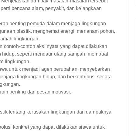
:
Menjelaskan dampak masalah-masalah tersebut
perti bencana alam, penyakit, dan kelangkaan
ran penting pemuda dalam menjaga lingkungan
ggunaan plastik, menghemat energi, menanam pohon,
ramah lingkungan.
 contoh-contoh aksi nyata yang dapat dilakukan
n hidup, seperti mendaur ulang sampah, membuat
e lingkungan.
swa untuk menjadi agen perubahan, menyebarkan
enjaga lingkungan hidup, dan berkontribusi secara
ingkungan.
oin penting dan pesan motivasi.
istik tentang kerusakan lingkungan dan dampaknya
lusi konkret yang dapat dilakukan siswa untuk