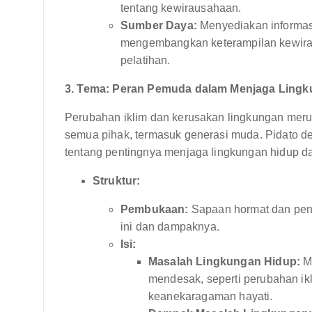
tentang kewirausahaan.
Sumber Daya:
Menyediakan informas
mengembangkan keterampilan kewirau
pelatihan.
3. Tema: Peran Pemuda dalam Menjaga Ling
Perubahan iklim dan kerusakan lingkungan meru
semua pihak, termasuk generasi muda. Pidato d
tentang pentingnya menjaga lingkungan hidup da
Struktur:
Pembukaan:
Sapaan hormat dan penga
ini dan dampaknya.
Isi:
Masalah Lingkungan Hidup:
Me
mendesak, seperti perubahan ikli
keanekaragaman hayati.