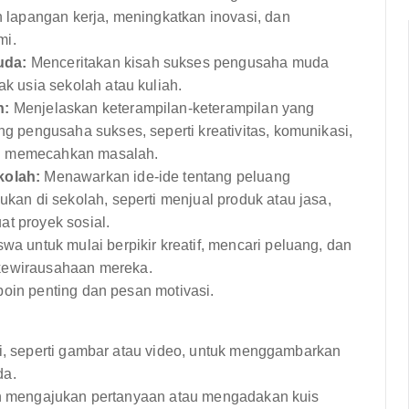
 lapangan kerja, meningkatkan inovasi, dan
mi.
uda:
Menceritakan kisah sukses pengusaha muda
k usia sekolah atau kuliah.
n:
Menjelaskan keterampilan-keterampilan yang
g pengusaha sukses, seperti kreativitas, komunikasi,
 memecahkan masalah.
kolah:
Menawarkan ide-ide tentang peluang
kan di sekolah, seperti menjual produk atau jasa,
t proyek sosial.
wa untuk mulai berpikir kreatif, mencari peluang, dan
ewirausahaan mereka.
oin penting dan pesan motivasi.
, seperti gambar atau video, untuk menggambarkan
da.
 mengajukan pertanyaan atau mengadakan kuis