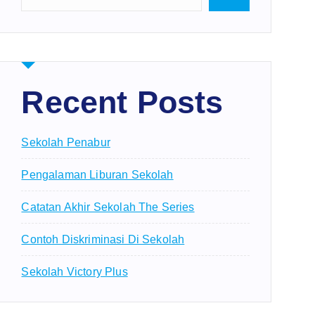
Recent Posts
Sekolah Penabur
Pengalaman Liburan Sekolah
Catatan Akhir Sekolah The Series
Contoh Diskriminasi Di Sekolah
Sekolah Victory Plus