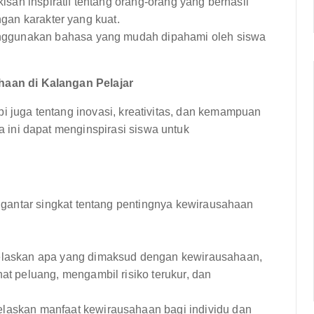
isah inspiratif tentang orang-orang yang berhasil
ngan karakter yang kuat.
ggunakan bahasa yang mudah dipahami oleh siswa
an di Kalangan Pelajar
i juga tentang inovasi, kreativitas, dan kemampuan
ini dapat menginspirasi siswa untuk
antar singkat tentang pentingnya kewirausahaan
laskan apa yang dimaksud dengan kewirausahaan,
t peluang, mengambil risiko terukur, dan
laskan manfaat kewirausahaan bagi individu dan