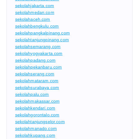
sekolahjakarta.com
sekolahmedan.com
sekolahaceh.com
sekolahbengkulu.com
sekolahpangkalpinang.com
sekolahtanjungpinang.com
sekolahsemarang.com
sekolahyogyakarta.com
sekolahpadang.com
sekolahpekanbaru.com
sekolahserang.com
sekolahmataram.com
sekolahsurabaya.com
sekolahpalu.com
sekolahmakassar.com
sekolahkendari.com
sekolahgorontalo.com
sekolahtanjungselor.com
sekolahmanado.com
sekolahkupang.com