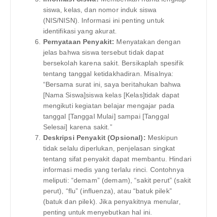
siswa, kelas, dan nomor induk siswa
(NIS/NISN). Informasi ini penting untuk
identifikasi yang akurat.
Pernyataan Penyakit:
Menyatakan dengan
jelas bahwa siswa tersebut tidak dapat
bersekolah karena sakit. Bersikaplah spesifik
tentang tanggal ketidakhadiran. Misalnya:
“Bersama surat ini, saya beritahukan bahwa
[Nama Siswa]siswa kelas [Kelas]tidak dapat
mengikuti kegiatan belajar mengajar pada
tanggal [Tanggal Mulai] sampai [Tanggal
Selesai] karena sakit.”
Deskripsi Penyakit (Opsional):
Meskipun
tidak selalu diperlukan, penjelasan singkat
tentang sifat penyakit dapat membantu. Hindari
informasi medis yang terlalu rinci. Contohnya
meliputi: “demam” (demam), “sakit perut” (sakit
perut), “flu” (influenza), atau “batuk pilek”
(batuk dan pilek). Jika penyakitnya menular,
penting untuk menyebutkan hal ini.