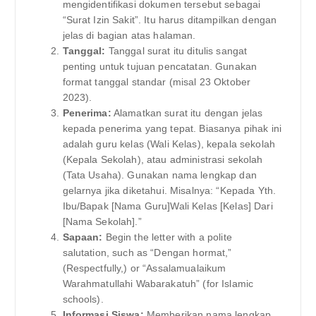
mengidentifikasi dokumen tersebut sebagai
“Surat Izin Sakit”. Itu harus ditampilkan dengan
jelas di bagian atas halaman.
Tanggal:
Tanggal surat itu ditulis sangat
penting untuk tujuan pencatatan. Gunakan
format tanggal standar (misal 23 Oktober
2023).
Penerima:
Alamatkan surat itu dengan jelas
kepada penerima yang tepat. Biasanya pihak ini
adalah guru kelas (Wali Kelas), kepala sekolah
(Kepala Sekolah), atau administrasi sekolah
(Tata Usaha). Gunakan nama lengkap dan
gelarnya jika diketahui. Misalnya: “Kepada Yth.
Ibu/Bapak [Nama Guru]Wali Kelas [Kelas] Dari
[Nama Sekolah].”
Sapaan:
Begin the letter with a polite
salutation, such as “Dengan hormat,”
(Respectfully,) or “Assalamualaikum
Warahmatullahi Wabarakatuh” (for Islamic
schools).
Informasi Siswa:
Memberikan nama lengkap